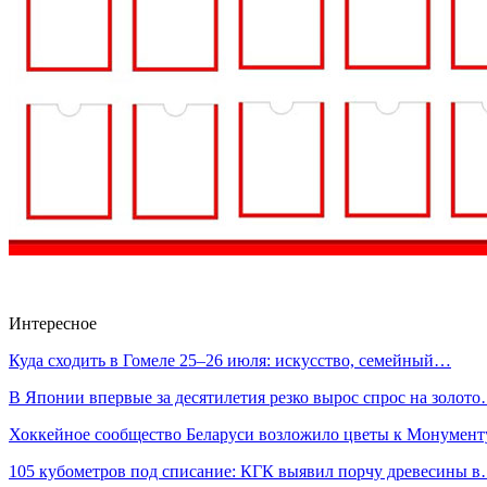
Интересное
Куда сходить в Гомеле 25–26 июля: искусство, семейный…
В Японии впервые за десятилетия резко вырос спрос на золот
Хоккейное сообщество Беларуси возложило цветы к Монумен
105 кубометров под списание: КГК выявил порчу древесины 