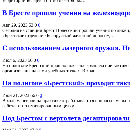
территории Беларуси с 1 по 6 сентября.…
В Бресте прошли учения на железнодор
Авг 29, 2023
53
0
0
Сегодня на станции Брест-Полесский прошли учения по ликв
«Брестское отделение Белорусской железной дороги»,…
С использованием лазерного оружия. Н
Июл 6, 2023
50
0
0
На полигоне Брестский прошло показное комплексное тактико-
организованы на семи учебных точках. В ходе…
На полигоне «Брестский» проходит так
Июн 21, 2023
66
0
0
В ходе маневров на практике отрабатываются вопросы смены 
работают по имитированным целям.…
Под Брестом с вертолета десантировал