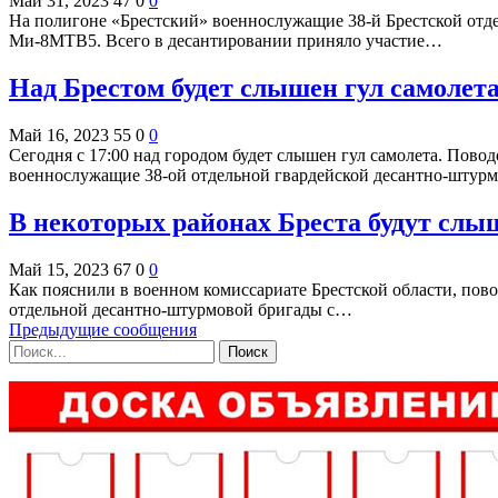
Май 31, 2023
47
0
0
На полигоне «Брестский» военнослужащие 38-й Брестской отд
Ми-8МТВ5. Всего в десантировании приняло участие…
Над Брестом будет слышен гул самолет
Май 16, 2023
55
0
0
Сегодня с 17:00 над городом будет слышен гул самолета. Пов
военнослужащие 38-ой отдельной гвардейской десантно-шту
В некоторых районах Бреста будут сл
Май 15, 2023
67
0
0
Как пояснили в военном комиссариате Брестской области, повод
отдельной десантно-штурмовой бригады с…
Предыдущие сообщения