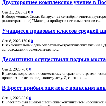
Двустороннее комплексное учение в Во
Сен 21, 2023
62
0
0
В Вооруженных Силах Беларуси 22 сентября начнется двустор
(иллюстративное) "Маневры пройдут в несколько этапов с…
Учащиеся правовых классов средней ш
Сен 8, 2023
150
0
0
В заключительный день оперативно-стратегических учений ОДК
сопровождении руководителя по…
Десантники осуществили подрыв моста 
Сен 2, 2023
76
0
0
В рамках подготовки к совместному оперативно-стратегическ
прошло занятие по подрывному делу. Десантники…
В Брест прибыл эшелон с воинским ко
Сен 1, 2023
82
0
0
В Брест прибыл эшелон с воинским контингентом Российской Ф