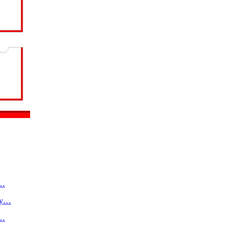
о…
ту…
в…