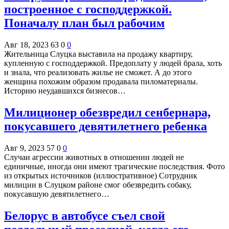
построенное с господдержкой.
Поначалу план был рабочим
Авг 18, 2023
63
0
0
Жительница Слуцка выставила на продажу квартиру,
купленную с господдержкой. Предоплату у людей брала, хоть
и знала, что реализовать жилье не сможет. А до этого
женщина похожим образом продавала пиломатериалы.
Историю неудавшихся бизнесов…
Милиционер обезвредил сенбернара,
покусавшего девятилетнего ребенка
Авг 9, 2023
57
0
0
Случаи агрессии животных в отношении людей не
единичные, иногда они имеют трагические последствия. Фото
из открытых источников (иллюстративное) Сотрудник
милиции в Слуцком районе смог обезвредить собаку,
покусавшую девятилетнего…
Белорус в автобусе съел свой