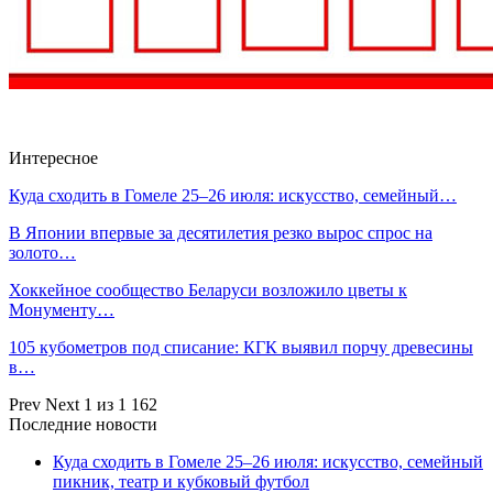
Интересное
Куда сходить в Гомеле 25–26 июля: искусство, семейный…
В Японии впервые за десятилетия резко вырос спрос на
золото…
Хоккейное сообщество Беларуси возложило цветы к
Монументу…
105 кубометров под списание: КГК выявил порчу древесины
в…
Prev
Next
1 из 1 162
Последние новости
Куда сходить в Гомеле 25–26 июля: искусство, семейный
пикник, театр и кубковый футбол