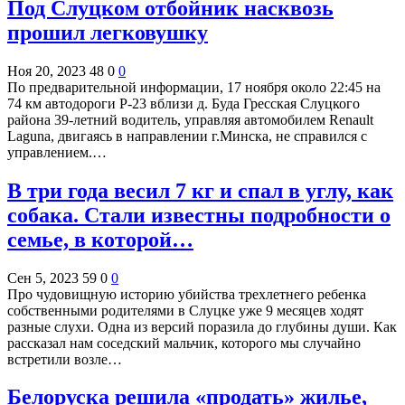
Под Слуцком отбойник насквозь
прошил легковушку
Ноя 20, 2023
48
0
0
По предварительной информации, 17 ноября около 22:45 на
74 км автодороги Р-23 вблизи д. Буда Гресская Слуцкого
района 39-летний водитель, управляя автомобилем Renault
Laguna, двигаясь в направлении г.Минска, не справился с
управлением.…
В три года весил 7 кг и спал в углу, как
собака. Стали известны подробности о
семье, в которой…
Сен 5, 2023
59
0
0
Про чудовищную историю убийства трехлетнего ребенка
собственными родителями в Слуцке уже 9 месяцев ходят
разные слухи. Одна из версий поразила до глубины души. Как
рассказал нам соседский мальчик, которого мы случайно
встретили возле…
Белоруска решила «продать» жилье,