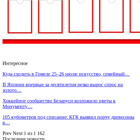
Интересное
Куда сходить в Гомеле 25–26 июля: искусство, семейный…
В Японии впервые за десятилетия резко вырос спрос на
золото…
Хоккейное сообщество Беларуси возложило цветы к
Монументу…
105 кубометров под списание: КГК выявил порчу древесины
в…
Prev
Next
1 из 1 162
Последние новости