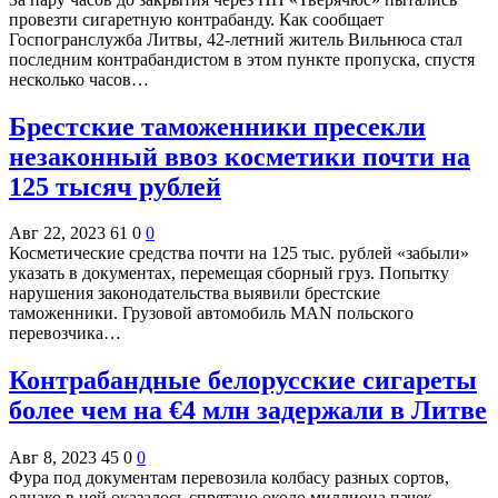
провезти сигаретную контрабанду. Как сообщает
Госпогранслужба Литвы, 42-летний житель Вильнюса стал
последним контрабандистом в этом пункте пропуска, спустя
несколько часов…
Брестские таможенники пресекли
незаконный ввоз косметики почти на
125 тысяч рублей
Авг 22, 2023
61
0
0
Косметические средства почти на 125 тыс. рублей «забыли»
указать в документах, перемещая сборный груз. Попытку
нарушения законодательства выявили брестские
таможенники. Грузовой автомобиль MAN польского
перевозчика…
Контрабандные белорусские сигареты
более чем на €4 млн задержали в Литве
Авг 8, 2023
45
0
0
Фура под документам перевозила колбасу разных сортов,
однако в ней оказалось спрятано около миллиона пачек