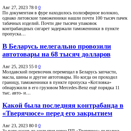
Авг 27, 2023
78
0
0
По документам в фуре находилось полиэфирное волокно,
однако литовские таможенники нашли почти 100 тысяч пачек
табачных изделий. Почти две тысячи упаковок
контрабандных сигарет задержали таможенники в пункте
пропуска…
В Беларусь нелегально провозили
автотовары на 68 тысяч долларов
Авг 25, 2023
55
0
0
Молдавский перевозчик перемещал в Беларусь запчасти,
масла, шины и другие автотовары. Но когда он проходил
границу, таможенники в пункте пропуска «Котловка»
обнаружили в его грузовом Mercedes-Benz ещё порядка 11
тыс. авто- и…
Какой была последняя контрабанда в
«Тверячюсе» перед его закрытием
Авг 23, 2023
80
0
0
За пару часов до закрытия через ПП «Тверячюс» пытались