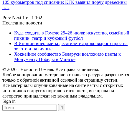
105 кубометров под списание: КГК выявил порчу древесины
в…
Prev
Next
1 из 1 162
Последние новости
Куда сходить в Гомеле 25–26 июля: искусство, семейный
пикник, театр и кубковый футбол
В Японии впервые за десятилетия резко вырос спрос на
золото и наличные
Хоккейное сообщество Беларуси возложило цветы к
Монументу Победы в Минске
© 2026 - Новости Гомеля. Все права защищены.
Любое копирование материалов с нашего ресурса разрешается
только с обратной активной ссылкой на страницу статьи.
Все материалы опубликованные на сайте взяты с открытых
источников и других порталов интернета, все права на
авторство принадлежат их законным владельцам.
Sign in