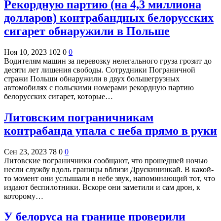
Рекордную партию (на 4,3 миллиона
долларов) контрабандных белорусских
сигарет обнаружили в Польше
Ноя 10, 2023
102
0
0
Водителям машин за перевозку нелегального груза грозит до
десяти лет лишения свободы. Сотрудники Пограничной
стражи Польши обнаружили в двух большегрузных
автомобилях с польскими номерами рекордную партию
белорусских сигарет, которые…
Литовским пограничникам
контрабанда упала с неба прямо в руки
Сен 23, 2023
78
0
0
Литовские пограничники сообщают, что прошедшей ночью
несли службу вдоль границы вблизи Друскининкай. В какой-
то момент они услышали в небе звук, напоминающий тот, что
издают беспилотники. Вскоре они заметили и сам дрон, к
которому…
У белоруса на границе проверили