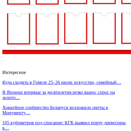
Интересное
Куда сходить в Гомеле 25–26 июля: искусство, семейный…
В Японии впервые за десятилетия резко вырос спрос на
золото…
Хоккейное сообщество Беларуси возложило цветы к
Монументу…
105 кубометров под списание: КГК выявил порчу древесины
в…