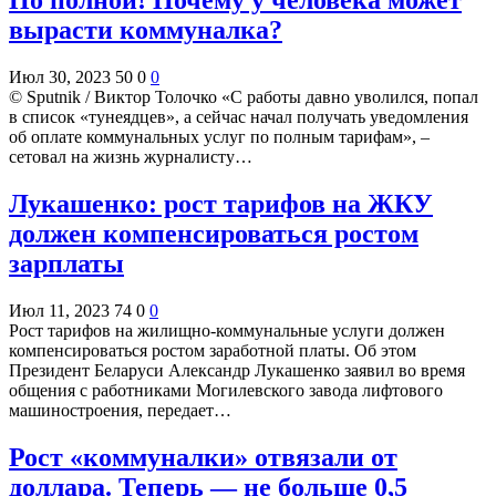
По полной! Почему у человека может
вырасти коммуналка?
Июл 30, 2023
50
0
0
© Sputnik / Виктор Толочко «С работы давно уволился, попал
в список «тунеядцев», а сейчас начал получать уведомления
об оплате коммунальных услуг по полным тарифам», –
сетовал на жизнь журналисту…
Лукашенко: рост тарифов на ЖКУ
должен компенсироваться ростом
зарплаты
Июл 11, 2023
74
0
0
Рост тарифов на жилищно-коммунальные услуги должен
компенсироваться ростом заработной платы. Об этом
Президент Беларуси Александр Лукашенко заявил во время
общения с работниками Могилевского завода лифтового
машиностроения, передает…
Рост «коммуналки» отвязали от
доллара. Теперь — не больше 0,5