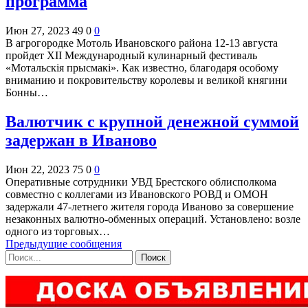
программа
Июн 27, 2023
49
0
0
В агрогородке Мотоль Ивановского района 12-13 августа
пройдет ХII Международный кулинарный фестиваль
«Мотальскія прысмакі». Как известно, благодаря особому
вниманию и покровительству королевы и великой княгини
Бонны…
Валютчик с крупной денежной суммой
задержан в Иваново
Июн 22, 2023
75
0
0
Оперативные сотрудники УВД Брестского облисполкома
совместно с коллегами из Ивановского РОВД и ОМОН
задержали 47-летнего жителя города Иваново за совершение
незаконных валютно-обменных операций. Установлено: возле
одного из торговых…
Предыдущие сообщения