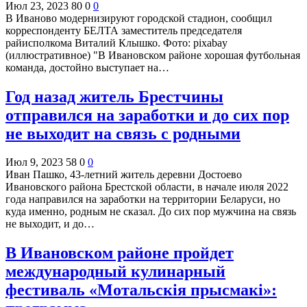
Июл 23, 2023
80
0
0
В Иваново модернизируют городской стадион, сообщил
корреспонденту БЕЛТА заместитель председателя
райисполкома Виталий Клышко. Фото: pixabay
(иллюстративное) "В Ивановском районе хорошая футбольная
команда, достойно выступает на…
Год назад житель Брестчины
отправился на заработки и до сих пор
не выходит на связь с родными
Июл 9, 2023
58
0
0
Иван Пашко, 43-летний житель деревни Достоево
Ивановского района Брестской области, в начале июля 2022
года направился на заработки на территории Беларуси, но
куда именно, родным не сказал. До сих пор мужчина на связь
не выходит, и до…
В Ивановском районе пройдет
международный кулинарный
фестиваль «Мотальскія прысмакі»: