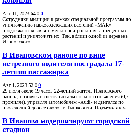
конопли
Авг 11, 2023
64
0
0
Сотрудники милиции в рамках специальной программы по
уничтожению наркосодержащих растений «МАК»
продолжают выявлять места произрастания запрещенных
растений и уничтожать их. Так, вблизи одной из деревень
Ивановского…
В Ивановском районе по вине
нетрезвого водителя пострадала 17-
летняя пассажирка
Авг 1, 2023
52
0
0
29 июля около 19 часов 22-летний житель Ивановского
района, находясь в состоянии алкогольного опьянения (0,7
промилле), управлял автомобилем «Audi» и двигался по
проселочной дороге около аг. Тышковичи. Подъезжая к ул.…
В Иваново модернизируют городской
стадион