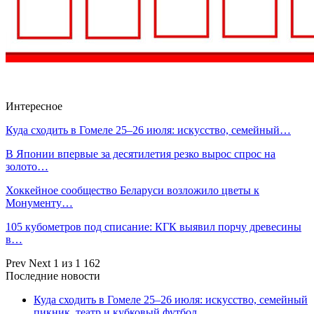
Интересное
Куда сходить в Гомеле 25–26 июля: искусство, семейный…
В Японии впервые за десятилетия резко вырос спрос на
золото…
Хоккейное сообщество Беларуси возложило цветы к
Монументу…
105 кубометров под списание: КГК выявил порчу древесины
в…
Prev
Next
1 из 1 162
Последние новости
Куда сходить в Гомеле 25–26 июля: искусство, семейный
пикник, театр и кубковый футбол