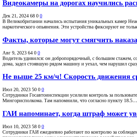
Видеокамеры на дорогах научились рас
Дек 21, 2024
68
0
0
В Великобритании начались испытания уникальных камер Head
наркотического опьянения. Эти устройства фиксируют не тол
Факты, которые могут смягчить наказа
Авг 9, 2023
64
0
0
Водитель удивился: он добропорядочный, с большим стажем, со
дома, задел стоявшую рядом машину и уехал, чем нарушил ср
Не выше 25 км/ч! Скорость движения 
Июл 20, 2023
50
0
0
Сотрудники Госавтоинспекции усилили контроль за пользова
Мингорисполкома. Там напомнили, что согласно пункту 18.5
ГАИ напоминает, когда штраф может уве
Июл 10, 2023
58
0
0
Сотрудники ГАИ ежедневно работают по контролю за соблюде