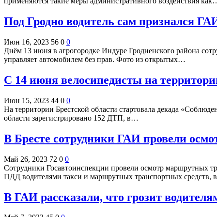
применяются такие меры административного воздействия как
Под Гродно водитель сам признался ГАИ,
Июн 16, 2023
56
0
0
Днём 13 июня в агрогородке Индуре Гродненского района сотр
управляет автомобилем без прав. Фото из открытых…
С 14 июня велосипедисты на территори
Июн 15, 2023
44
0
0
На территории Брестской области стартовала декада «Соблюде
области зарегистрировано 152 ДТП, в…
В Бресте сотрудники ГАИ провели осм
Май 26, 2023
72
0
0
Сотрудники Госавтоинспекции провели осмотр маршрутных тр
ПДД водителями такси и маршрутных транспортных средств, 
В ГАИ рассказали, что грозит водителя