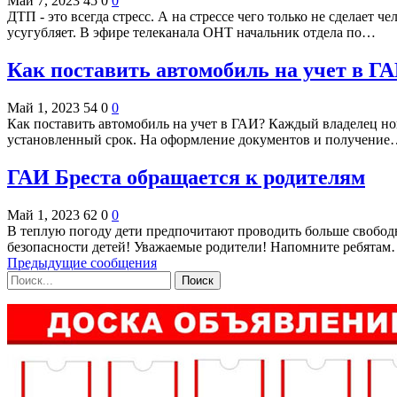
Май 7, 2023
45
0
0
ДТП - это всегда стресс. А на стрессе чего только не сделает ч
усугубляет. В эфире телеканала ОНТ начальник отдела по…
Как поставить автомобиль на учет в 
Май 1, 2023
54
0
0
Как поставить автомобиль на учет в ГАИ? Каждый владелец но
установленный срок. На оформление документов и получени
ГАИ Бреста обращается к родителям
Май 1, 2023
62
0
0
В теплую погоду дети предпочитают проводить больше свободн
безопасности детей! Уважаемые родители! Напомните ребята
Предыдущие сообщения