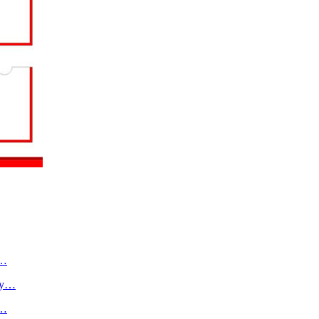
о…
ту…
в…