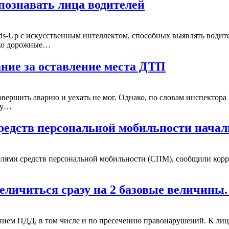
познавать лица водителей
s-Up с искусственным интеллектом, способных выявлять водите
ько дорожные…
ние за оставление места ДТП
вершить аварию и уехать не мог. Однако, по словам инспектора 
азу…
средств персональной мобильности нача
телями средств персональной мобильности (СПМ), сообщили ко
…
личиться сразу на 2 базовые величины.
нием ПДД, в том числе и по пресечению правонарушений. К ли