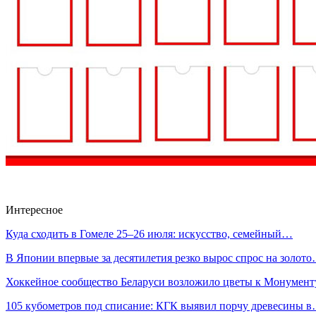
Интересное
Куда сходить в Гомеле 25–26 июля: искусство, семейный…
В Японии впервые за десятилетия резко вырос спрос на золот
Хоккейное сообщество Беларуси возложило цветы к Монумен
105 кубометров под списание: КГК выявил порчу древесины 