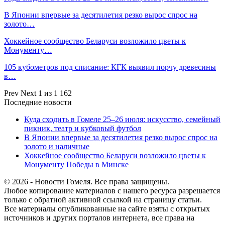
В Японии впервые за десятилетия резко вырос спрос на
золото…
Хоккейное сообщество Беларуси возложило цветы к
Монументу…
105 кубометров под списание: КГК выявил порчу древесины
в…
Prev
Next
1 из 1 162
Последние новости
Куда сходить в Гомеле 25–26 июля: искусство, семейный
пикник, театр и кубковый футбол
В Японии впервые за десятилетия резко вырос спрос на
золото и наличные
Хоккейное сообщество Беларуси возложило цветы к
Монументу Победы в Минске
© 2026 - Новости Гомеля. Все права защищены.
Любое копирование материалов с нашего ресурса разрешается
только с обратной активной ссылкой на страницу статьи.
Все материалы опубликованные на сайте взяты с открытых
источников и других порталов интернета, все права на