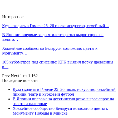
Интересное
Куда сходить в Гомеле 25–26 июля: искусство, семейный…
В Японии впервые за десятилетия резко вырос спрос на
золото…
Хоккейное сообщество Беларуси возложило цветы к
Монументу…
105 кубометров под списание: КГК выявил порчу древесины
в…
Prev
Next
1 из 1 162
Последние новости
Куда сходить в Гомеле 25–26 июля: искусство, семейный
пикник, театр и кубковый футбол
В Японии впервые за десятилетия резко вырос спрос на
золото и наличные
Хоккейное сообщество Беларуси возложило цветы к
Монументу Победы в Минске