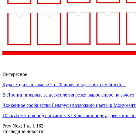
Интересное
Куда сходить в Гомеле 25–26 июля: искусство, семейный…
В Японии впервые за десятилетия резко вырос спрос на золот
Хоккейное сообщество Беларуси возложило цветы к Монумен
105 кубометров под списание: КГК выявил порчу древесины 
Prev
Next
1 из 1 162
Последние новости