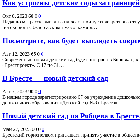
Как устроены детские сады за границей
Окт 8, 2023
68
0
0
Недавно мы рассказывали о плюсах и минусах декретного отпу
поговорили с белорусскими мамочками в…
Посмотрите, как будет выглядеть совр
Авг 12, 2023
65
0
0
Современный новый детский сад будет построен в Боровках, 
«Брестпроект». С 17 по 31…
В Бресте — новый детский сад
Авг 7, 2023
90
0
0
В нашем городе зарегистрировано 67-ое учреждение дошкольно
дошкольного образования «Детский сад №8 г.Бреста»,…
Новый детский сад на Рябцева в Брест
Май 27, 2023
60
0
0
Брестский горисполком приглашает принять участие в общест