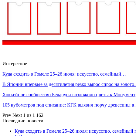
Интересное
Куда сходить в Гомеле 25–26 июля: искусство, семейный…
В Японии впервые за десятилетия резко вырос спрос на золот
Хоккейное сообщество Беларуси возложило цветы к Монумен
105 кубометров под списание: КГК выявил порчу древесины 
Prev
Next
1 из 1 162
Последние новости
Куда сходить в Гомеле 25–26 июля: искусство, семейный 