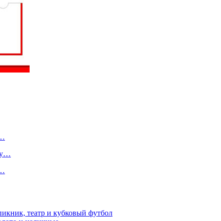
о…
ту…
в…
пикник, театр и кубковый футбол