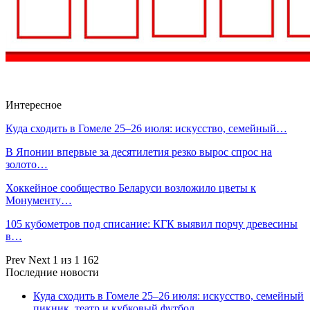
Интересное
Куда сходить в Гомеле 25–26 июля: искусство, семейный…
В Японии впервые за десятилетия резко вырос спрос на
золото…
Хоккейное сообщество Беларуси возложило цветы к
Монументу…
105 кубометров под списание: КГК выявил порчу древесины
в…
Prev
Next
1 из 1 162
Последние новости
Куда сходить в Гомеле 25–26 июля: искусство, семейный
пикник, театр и кубковый футбол